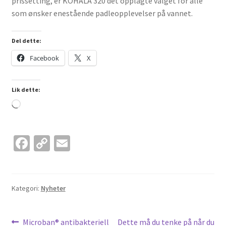
prissetting, er KOHALA 320 det opplagte valget for alle
som ønsker enestående padleopplevelser på vannet.
Del dette:
Facebook
X
Lik dette:
Laster
inn...
Fa
C
E
ce
o
m
b
p
ai
o
y
l
Kategori:
Nyheter
o
Li
k
n
Innleggsnavigasjon
Forrige
Neste
Microban® antibakteriell
Dette må du tenke på når du