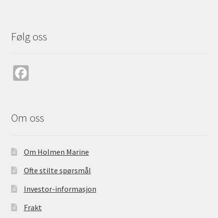
Følg oss
Fa
ce
b
o
Om oss
o
k
Om Holmen Marine
Ofte stilte spørsmål
Investor-informasjon
Frakt