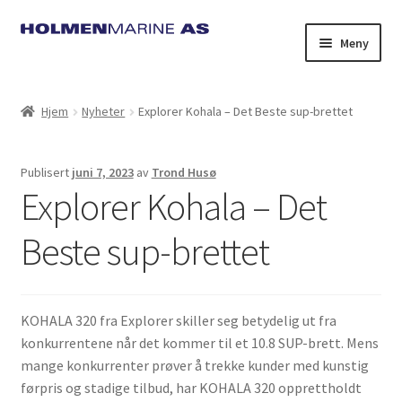
Hopp
Hopp
Meny
til
til
navigasjon
innhold
Hjem
Nyheter
Explorer Kohala – Det Beste sup-brettet
Publisert
juni 7, 2023
av
Trond Husø
Explorer Kohala – Det
Beste sup-brettet
KOHALA 320 fra Explorer skiller seg betydelig ut fra
konkurrentene når det kommer til et 10.8 SUP-brett. Mens
mange konkurrenter prøver å trekke kunder med kunstig
førpris og stadige tilbud, har KOHALA 320 opprettholdt