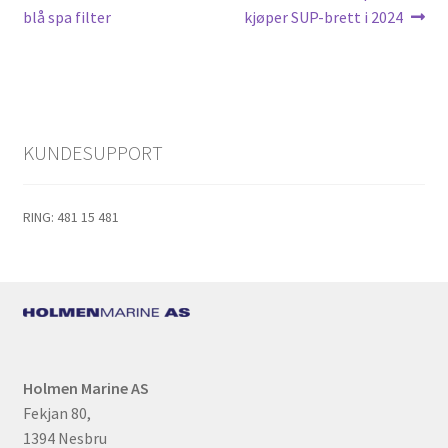
innlegg:
innlegg:
blå spa filter
kjøper SUP-brett i 2024
k
KUNDESUPPORT
RING: 481 15 481
Holmen Marine AS
Fekjan 80,
1394 Nesbru