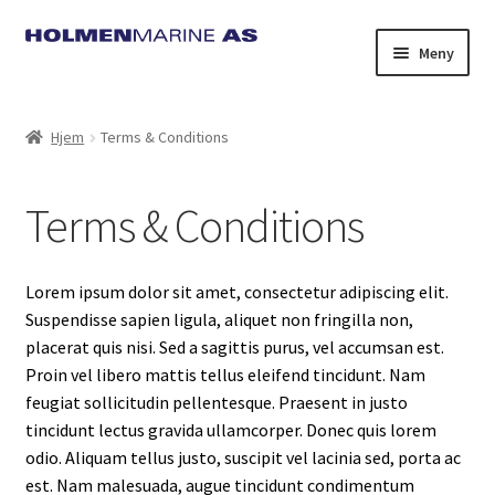
Hopp
Hopp
Meny
til
til
navigasjon
innhold
Hjem
Terms & Conditions
Terms & Conditions
Lorem ipsum dolor sit amet, consectetur adipiscing elit.
Suspendisse sapien ligula, aliquet non fringilla non,
placerat quis nisi. Sed a sagittis purus, vel accumsan est.
Proin vel libero mattis tellus eleifend tincidunt. Nam
feugiat sollicitudin pellentesque. Praesent in justo
tincidunt lectus gravida ullamcorper. Donec quis lorem
odio. Aliquam tellus justo, suscipit vel lacinia sed, porta ac
est. Nam malesuada, augue tincidunt condimentum