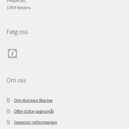
Fekjan 80,
1394 Nesbru
Følg oss
Fa
ce
b
o
Om oss
o
k
Om Holmen Marine
Ofte stilte spørsmål
Investor-informasjon