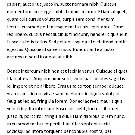
sapien, auctor ut justo in, auctor ornare nibh. Quisque
elementum lacus eget nibh dapibus rutrum. Etiam aliquet,
quam quis cursus volutpat, turpis sem condimentum
lectus, euismod pellentesque metus nisi eget ante. Donec
leo libero, cursus nec faucibus tincidunt, hendrerit quis elit.
Fusce eu felis tellus. Sed pellentesque justo eleifend mollis
egestas. Quisque id sapien risus. Nunc ut ante a justo
accumsan porttitor non at nibh.
Donec interdum nibh non est lacinia varius. Quisque aliquet
blandit erat. Aliquam nunc velit, volutpat sodales sagittis
id, imperdiet non libero. Cras urna tortor, semper aliquet
viverra ac, dictum vitae sapien. Mauris in ligula volutpat,
feugiat leo ac, fringilla lorem. Donec laoreet mauris quis
velit fringilla interdum. Fusce nisi velit, luctus sit amet
justo id, porttitor fringilla dui. Etiam dapibus lorem nunc,
in euismod metus imperdiet at. Class aptent taciti
sociosqu ad litora torquent per conubia nostra, per