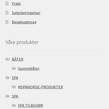
Frakt
Salgsbetingelser
Besøksadresse
Våre produkter
BÅTER
Gummibåter
SPA
MSPANORGE-PRODUKTER
SPA
SPA TILBEHØR