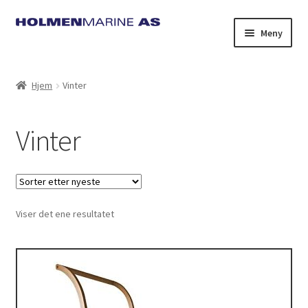
Hopp
Hopp
Meny
til
til
navigasjon
innhold
Hjem
Vinter
Vinter
Viser det ene resultatet