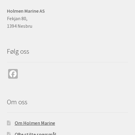
Holmen Marine AS
Fekjan 80,
1394 Nesbru
Følg oss
Fa
ce
b
o
Om oss
o
k
Om Holmen Marine
Ofte stilte spørsmål