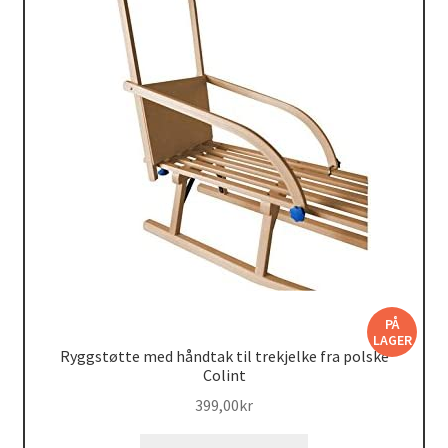
PÅ
LAGER
Ryggstøtte med håndtak til trekjelke fra polske
Colint
399,00
kr