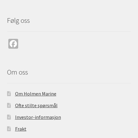
Følg oss
Fa
ce
b
o
Om oss
o
k
Om Holmen Marine
Ofte stilte spørsmål
Investor-informasjon
Frakt