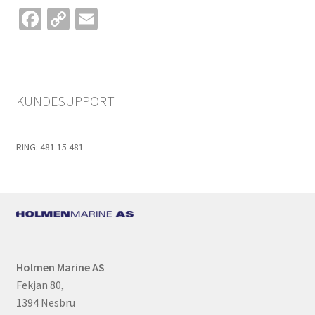
Fa
C
E
ce
o
m
b
p
ai
o
y
l
KUNDESUPPORT
o
Li
k
n
k
RING: 481 15 481
Holmen Marine AS
Fekjan 80,
1394 Nesbru