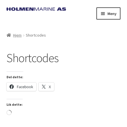
Hopp
Hopp
Meny
til
til
navigasjon
innhold
Hjem
Shortcodes
Shortcodes
Del dette:
Facebook
X
Lik dette:
Laster
inn...