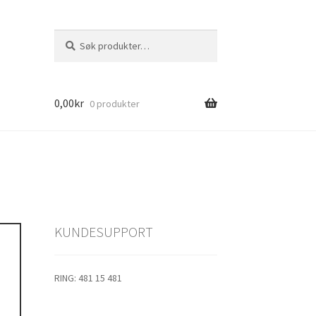
Søk
Søk
etter:
0,00
kr
0 produkter
1
s
KUNDESUPPORT
e
jolle
RING: 481 15 481