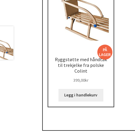
PÅ
LAGER
Ryggstøtte med håndtak
til trekjelke fra polske
Colint
399,00
kr
Legg i handlekurv