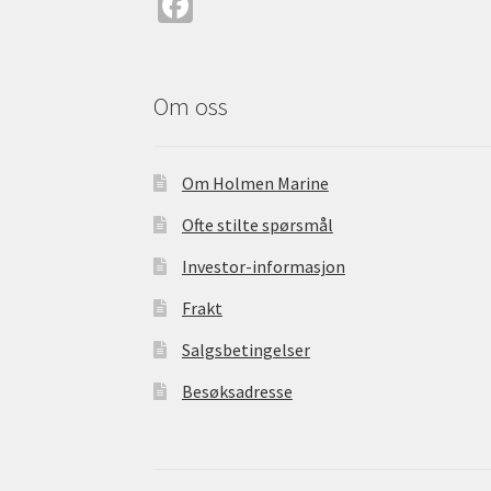
Fa
ce
b
o
Om oss
o
k
Om Holmen Marine
Ofte stilte spørsmål
Investor-informasjon
Frakt
Salgsbetingelser
Besøksadresse