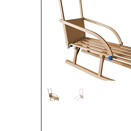
Portfolio Small Alternative
Regatta IODA – P
Sample Page
Shop
Shop
Shop Masonry
Shortc
Testimonials
Trekjelker fra Colint (VT Sport)