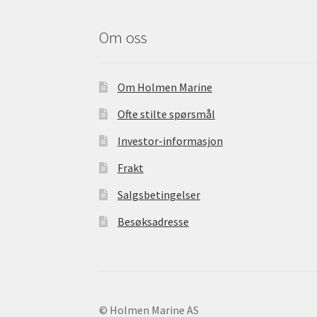
b
o
Om oss
o
k
Om Holmen Marine
Ofte stilte spørsmål
Investor-informasjon
Frakt
Salgsbetingelser
Besøksadresse
© Holmen Marine AS