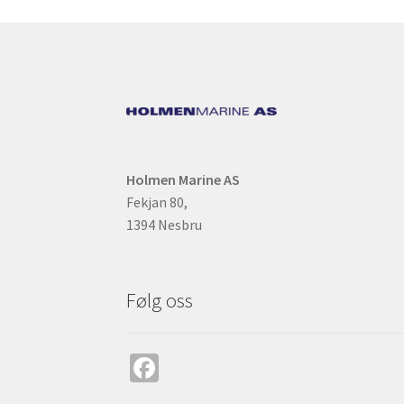
Holmen Marine AS
Fekjan 80,
1394 Nesbru
Følg oss
Fa
ce