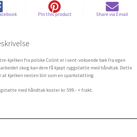
k
Facebook
Pin this product
Share via Email
skrivelse
 tre-kjelken fra polske Colint er i sent-voksende bøk fra egen
arbeidet skog kan dere få kjøpt ryggstøtte med håndtak. Dette
r at kjelken nesten blir som en sparkstøtting.
gstøtte med håndtak koster kr. 599.- + frakt.