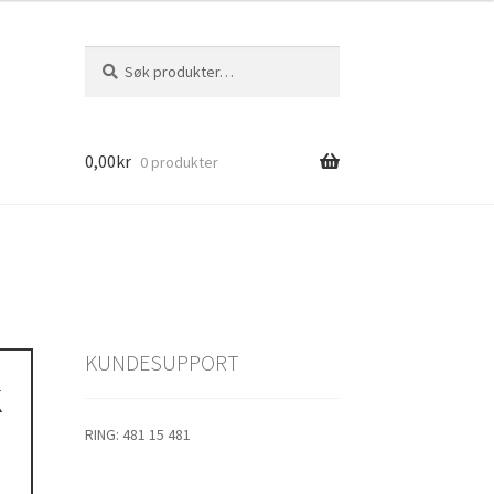
Søk
Søk
etter:
0,00
kr
0 produkter
1
s
KUNDESUPPORT
k
jolle
RING: 481 15 481