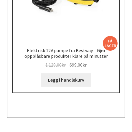
PÅ
LAGER
Elektrisk 12V pumpe fra Bestway – Gjør
oppblåsbare produkter klare på minutter
Opprinnelig
Nåværende
1 129,00
kr
699,00
kr
pris
pris
var:
er:
Legg i handlekurv
1
699,00kr.
129,00kr.