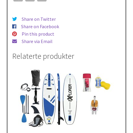
ce
o
m
b
p
ai
Share on Twitter
o
y
l
Share on Facebook
o
Li
Pin this product
Share via Email
k
n
k
Relaterte produkter