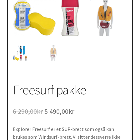
Freesurf pakke
Opprinnelig
Nåværende
6 290,00
kr
5 490,00
kr
pris
pris
var:
er:
Explorer Freesurf er et SUP-brett som også kan
6
5
brukes som Windsurf-brett. Vi sitter dessverre ikke