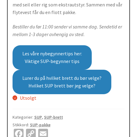
290,00kr.
490,00kr.
med seil eller rig som ekstrautstyr. Sammen med vår
flytevest får du en flott pakke.
Bestiller du før 11:00 sender vi samme dag. Sendetid er
mellom 1-3 dager avhengig av sted.
Les våre nybegynnertips her:
Viktige SUP-begynner tips
Lurer du på hvilket brett du bør velge?
Hvilket SUP brett bør jeg velge?
Utsolgt
Kategorier:
SUP
,
SUP-brett
Stikkord:
SUP-pakke
Fa
C
E