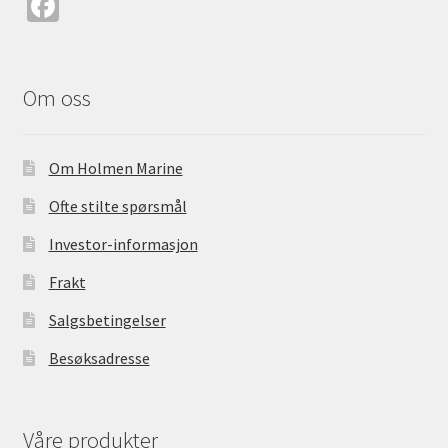
Fa
ce
b
o
Om oss
o
k
Om Holmen Marine
Ofte stilte spørsmål
Investor-informasjon
Frakt
Salgsbetingelser
Besøksadresse
Våre produkter