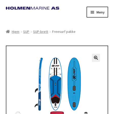
Hopp
Hopp
Meny
til
til
navigasjon
innhold
Hjem
SUP
SUP-brett
Freesurf pakke