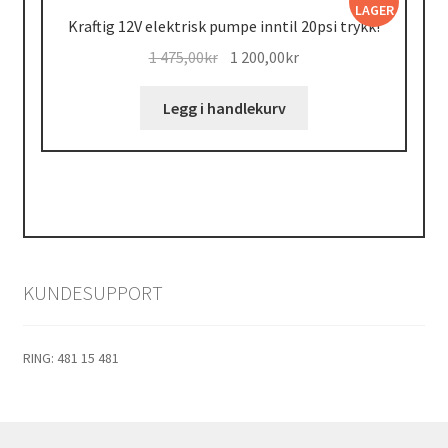
LAGER
Kraftig 12V elektrisk pumpe inntil 20psi trykk!
Opprinnelig
Nåværende
1 475,00
kr
1 200,00
kr
pris
pris
var:
er:
Legg i handlekurv
1
1
475,00kr.
200,00kr.
KUNDESUPPORT
RING: 481 15 481