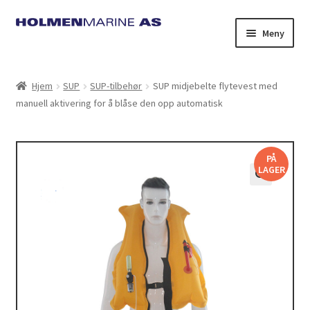
Hopp
Hopp
Meny
til
til
navigasjon
innhold
Hjem
SUP
SUP-tilbehør
SUP midjebelte flytevest med
manuell aktivering for å blåse den opp automatisk
PÅ
LAGER