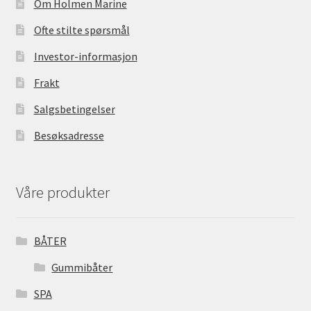
k
Om Holmen Marine
Ofte stilte spørsmål
Investor-informasjon
Frakt
Salgsbetingelser
Besøksadresse
Våre produkter
BÅTER
Gummibåter
SPA