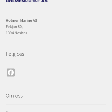
Holmen Marine AS
Fekjan 80,
1394 Nesbru
Følg oss
Fa
ce
b
o
Om oss
o