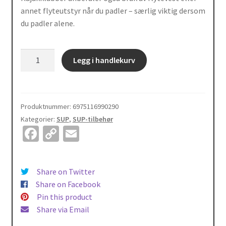
annet flyteutstyr når du padler – særlig viktig dersom
du padler alene.
SUP
Legg i handlekurv
midjebelte
flytevest
med
manuell
Produktnummer:
6975116990290
aktivering
Kategorier:
SUP
,
SUP-tilbehør
Fa
C
E
for
å
ce
o
m
blåse
b
p
ai
den
Share on Twitter
o
y
l
opp
Share on Facebook
o
Li
automatisk
Pin this product
antall
Share via Email
k
n