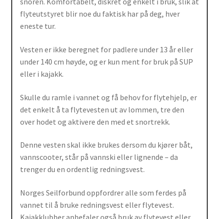
snoren. Komfortabelt, diskret og enkelt i bruk, slik at
flyteutstyret blir noe du faktisk har på deg, hver
eneste tur.
Vesten er ikke beregnet for padlere under 13 år eller
under 140 cm høyde, og er kun ment for bruk på SUP
eller i kajakk.
Skulle du ramle i vannet og få behov for flytehjelp, er
det enkelt å ta flytevesten ut av lommen, tre den
over hodet og aktivere den med et snortrekk.
Denne vesten skal ikke brukes dersom du kjører båt,
vannscooter, står på vannski eller lignende – da
trenger du en ordentlig redningsvest.
Norges Seilforbund oppfordrer alle som ferdes på
vannet til å bruke redningsvest eller flytevest.
Kajakklubber anbefaler også bruk av flytevest eller