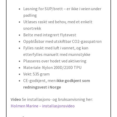
Løsning for SUP/brett – er ikke i veien under
padling
Utløses raskt ved behov, med et enkelt
snortrekk
Belte med integrert flytevest
Oppblåsbar med utskiftbar CO2-gasspatron
Fylles raskt med luft i vannet, og kan
etterfylles manuelt med munnstykke
Plasseres over hodet ved aktivering
Materiale: Nylon 200D/210D TPU
Vekt: 535 gram
CE-godkjent, men
ikke godkjent som
redningsvest i Norge
Video
Se installasjons- og bruksanvisning her:
Holmen Marine – installasjonsvideo