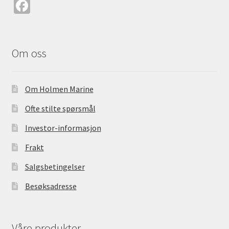
Fa
ce
b
o
Om oss
o
k
Om Holmen Marine
Ofte stilte spørsmål
Investor-informasjon
Frakt
Salgsbetingelser
Besøksadresse
Våre produkter