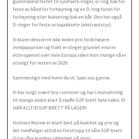
gummibånd festet til syrefaste ringer, D-ring bak for
feste av bånd for fortøyning og en D-ring foran for
fortøyning eller buksering bak en båt. Den har også
D-ringer for feste av kajakksete (ekstrautstyr).
Vi klarer dessverre ikke bedre pris fordi høyere
innkjøpspriser og frakt er steget grunnet enorm
etterspørsel over hele Europa siden hvor mange nå er
utsolgt for resten av 2020.
Sammenlign med hvem du vil. Spør oss gjerne.
Vi har solgt svært bra i sommer og har i motsetning
til mange andre klart å skaffe SUP brett hele tiden. VI
HAR ALLTID SUP BRETT PÅ LAGER!
Holmen Marine er klart best på kvalitet og pris og
det medfølger alltid en fotstropp til våre SUP brett.
Vi tar våre kunders sikkerhet på alvor.