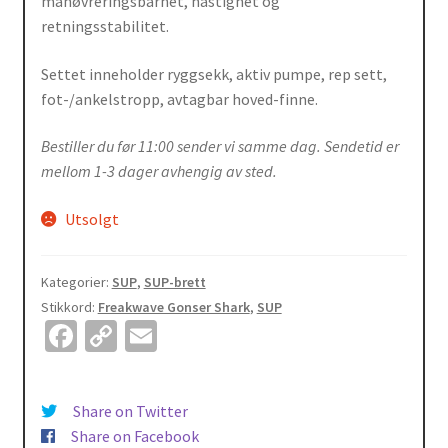
manøvreringsbarhet, hastighet og
retningsstabilitet.
Settet inneholder ryggsekk, aktiv pumpe, rep sett,
fot-/ankelstropp, avtagbar hoved-finne.
Bestiller du før 11:00 sender vi samme dag. Sendetid er
mellom 1-3 dager avhengig av sted.
Utsolgt
Kategorier:
SUP
,
SUP-brett
Stikkord:
Freakwave Gonser Shark
,
SUP
Fa
C
E
ce
o
m
b
p
ai
Share on Twitter
o
y
l
Share on Facebook