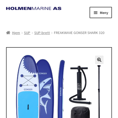
Hopp
Hopp
Meny
til
til
navigasjon
innhold
Hjem
SUP
SUP-brett
FREAKWAVE GONSER SHARK 320