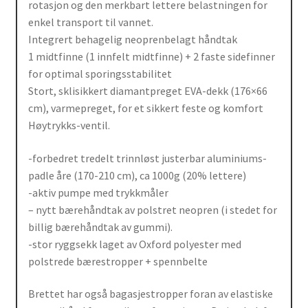
rotasjon og den merkbart lettere belastningen for
enkel transport til vannet.
Integrert behagelig neoprenbelagt håndtak
1 midtfinne (1 innfelt midtfinne) + 2 faste sidefinner
for optimal sporingsstabilitet
Stort, sklisikkert diamantpreget EVA-dekk (176×66
cm), varmepreget, for et sikkert feste og komfort
Høytrykks-ventil.
-forbedret tredelt trinnløst justerbar aluminiums-
padle åre (170-210 cm), ca 1000g (20% lettere)
-aktiv pumpe med trykkmåler
– nytt bærehåndtak av polstret neopren (i stedet for
billig bærehåndtak av gummi).
-stor ryggsekk laget av Oxford polyester med
polstrede bærestropper + spennbelte
Brettet har også bagasjestropper foran av elastiske