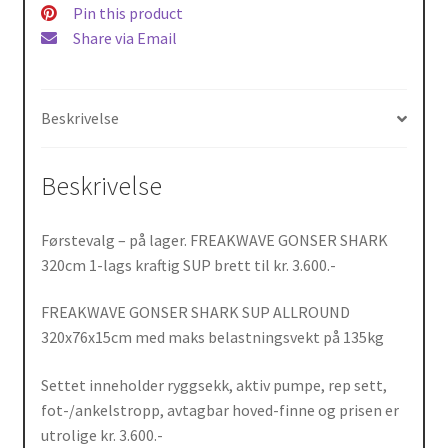
o
Li
Pin this product
Share via Email
k
n
k
Beskrivelse
Beskrivelse
Førstevalg – på lager. FREAKWAVE GONSER SHARK
320cm 1-lags kraftig SUP brett til kr. 3.600.-
FREAKWAVE GONSER SHARK SUP ALLROUND
320x76x15cm med maks belastningsvekt på 135kg
Settet inneholder ryggsekk, aktiv pumpe, rep sett,
fot-/ankelstropp, avtagbar hoved-finne og prisen er
utrolige kr. 3.600.-