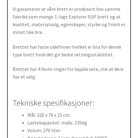
Vi garanterer at våre brett er produsert hos samme
fabrikk som mange 1-lags Explorer SUP brett og at
kvalitet, materialvalg, egenskaper, styrke og finish er
minst like bra.
Brettet har faste sidefinner hvilket er bra for denne
type brett fordi det gir bedre retningsstabilitet.
Brettet har 4 feste ringer for kajakk sete, slik at dere
har et valg.
Tekniske spesifikasjoner:
Mål: 320 x 76 x 15 cm.
Lastekapasitet: maks. 135kg
Volum: 270 liter
Konstruksjon: 1 lags dropstitch 1000D