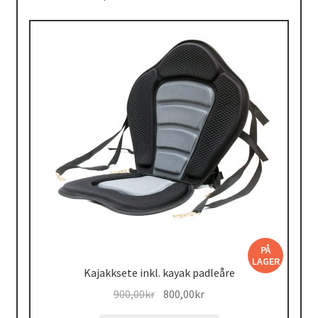
PÅ
LAGER
Kajakksete inkl. kayak padleåre
Opprinnelig
Nåværende
900,00
kr
800,00
kr
pris
pris