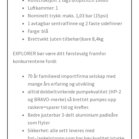
Luftkammer: 1
Nominelt trykk: maks. 1,03 bar (15psi)
1 avtagbar sentralfinne og 2 faste sidefinner
Farge: blå
Brettvekt (uten tilbehør)bare 8,4kg
EXPLORER bør være ditt førstevalg framfor
konkurrentene fordi:
70 år familieeid importfirma selskap med
mange års erfaring og utvikling
alltid dobbeltvirkende pumpekvalitet (HP-2
og BRAVO-merke) så brettet pumpes opp
raskere=sparer tid og krefter.
Bedre justerbar 3-delt aluminium padleåre
som flyter
Sikkerhet: alle sett leveres med
fot-/ankelstropp som har høy kvalitet/styrke