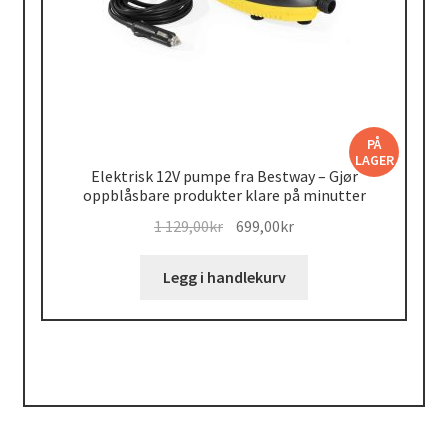
PÅ
LAGER
Elektrisk 12V pumpe fra Bestway – Gjør
oppblåsbare produkter klare på minutter
Opprinnelig
Nåværende
1 129,00
kr
699,00
kr
pris
pris
var:
er:
Legg i handlekurv
1
699,00kr.
129,00kr.