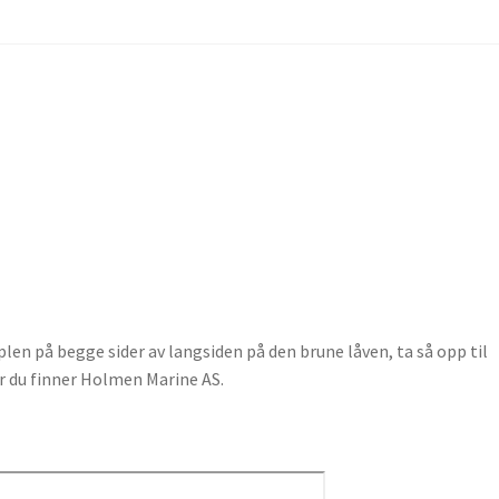
E-Trening/skole – Trener RIB
Retningslinjer for refusjon og retur
odes
Sitemap
Standard salgsbetingelser og vilkår
Terms & Conditio
Widgets
Wishlist
plen på begge sider av langsiden på den brune låven, ta så opp til
or du finner Holmen Marine AS.