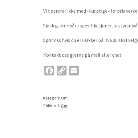
Vi opererer ikke med «kunstige» førpris verke
Sjekk gjerne våre spesifikasjoner, utstyrsnivå
Spør oss hvis du er usikker på hva du skal velg
Kontakt oss gjerne på mail eller chat.
Fa
C
E
ce
o
m
b
p
ai
o
y
l
Kategori:
Om
Stikkord:
Om
o
Li
k
n
k