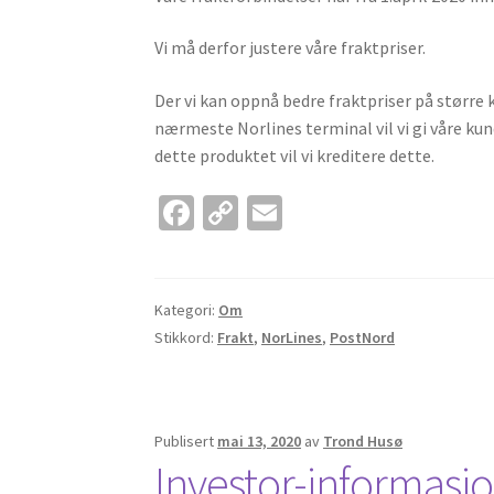
Vi må derfor justere våre fraktpriser.
Der vi kan oppnå bedre fraktpriser på større
nærmeste Norlines terminal vil vi gi våre kund
dette produktet vil vi kreditere dette.
Fa
C
E
ce
o
m
b
p
ai
o
y
l
Kategori:
Om
Stikkord:
Frakt
,
NorLines
,
PostNord
o
Li
k
n
k
Publisert
mai 13, 2020
av
Trond Husø
Investor-informasj