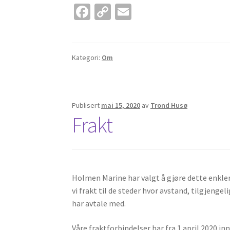
Fa
C
E
ce
o
m
b
p
ai
o
y
l
Kategori:
Om
o
Li
k
n
k
Publisert
mai 15, 2020
av
Trond Husø
Frakt
Holmen Marine har valgt å gjøre dette enklere
vi frakt til de steder hvor avstand, tilgjeng
har avtale med.
Våre fraktforbindelser har fra 1.april 2020 in