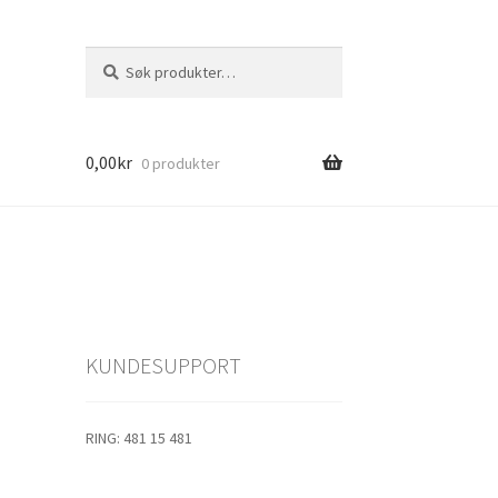
Søk
Søk
etter:
0,00
kr
0 produkter
1
s
KUNDESUPPORT
jolle
RING: 481 15 481