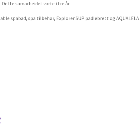
 Dette samarbeidet varte i tre år.
rtable spabad, spa tilbehør, Explorer SUP padlebrett og AQUALELA
e