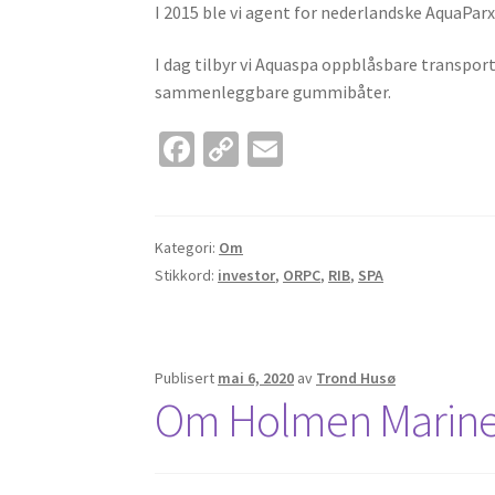
I 2015 ble vi agent for nederlandske AquaParx.
I dag tilbyr vi Aquaspa oppblåsbare transpo
sammenleggbare gummibåter.
Fa
C
E
ce
o
m
b
p
ai
o
y
l
Kategori:
Om
Stikkord:
investor
,
ORPC
,
RIB
,
SPA
o
Li
k
n
k
Publisert
mai 6, 2020
av
Trond Husø
Om Holmen Marin