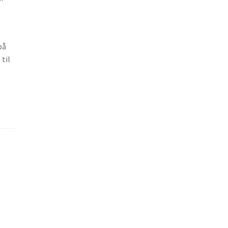
på
 til