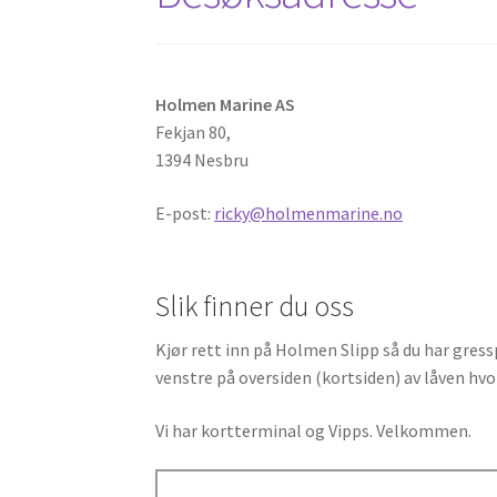
Portfolio Small Alternative
Regatta IODA – P
Sample Page
Shop
Shop
Shop Masonry
Shortc
Holmen Marine AS
Fekjan 80,
Testimonials
Trekjelker fra Colint (VT Sport)
1394 Nesbru
E-post:
ricky@holmenmarine.no
Slik finner du oss
Kjør rett inn på Holmen Slipp så du har gress
venstre på oversiden (kortsiden) av låven hv
Vi har kortterminal og Vipps. Velkommen.