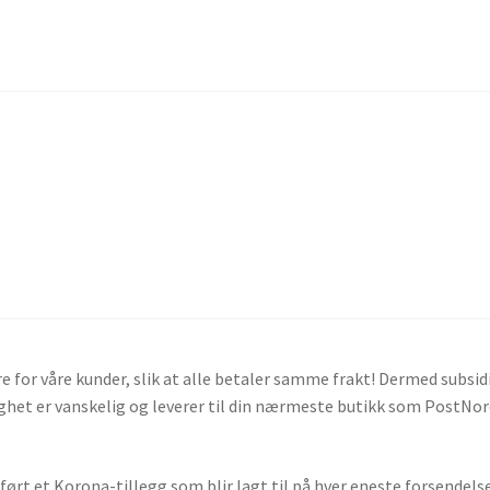
 for våre kunder, slik at alle betaler samme frakt! Dermed subsid
elighet er vanskelig og leverer til din nærmeste butikk som PostNo
nført et Korona-tillegg som blir lagt til på hver eneste forsendelse