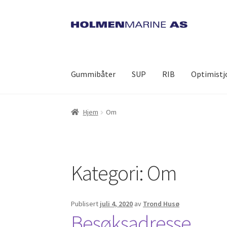
Hopp
Hopp
til
til
navigasjon
innhold
Gummibåter
SUP
RIB
Optimistj
Hjem
Activity
Banner Slider
Betaling
Blog Big
B
Hjem
Om
democorporate2
demoportfoliofilterable
de
Handlekurv
Home Revolution
Homepage
Home
Kategori:
Om
My Account
Nyheter
Nyheter
Ofte stilte spørs
Publisert
juli 4, 2020
av
Trond Husø
Parallax Slider
Personvernerklæring
Personve
Besøksadresse