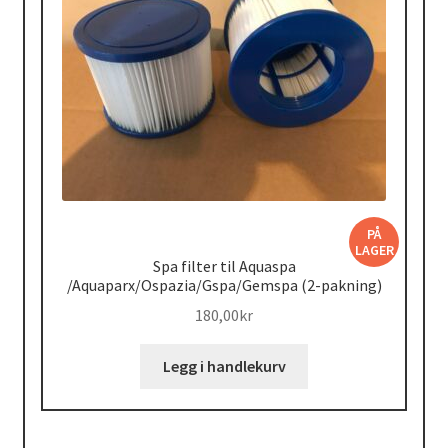
PÅ
LAGER
Spa filter til Aquaspa
/Aquaparx/Ospazia/Gspa/Gemspa (2-pakning)
180,00
kr
Legg i handlekurv