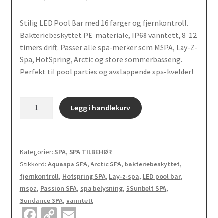
pris
pris
var:
er:
Stilig LED Pool Bar med 16 farger og fjernkontroll.
1
699,00kr.
Bakteriebeskyttet PE-materiale, IP68 vanntett, 8-12
200,00kr.
timers drift. Passer alle spa-merker som MSPA, Lay-Z-
Spa, HotSpring, Arctic og store sommerbasseng.
Perfekt til pool parties og avslappende spa-kvelder!
LED
Legg i handlekurv
Pool
Bar
-
Den
Kategorier:
SPA
,
SPA TILBEHØR
ultimate
Stikkord:
Aquaspa SPA
,
Arctic SPA
,
bakteriebeskyttet
,
LED-
fjernkontroll
,
Hotspring SPA
,
Lay-z-spa
,
LED pool bar
,
flytebaren
mspa
,
Passion SPA
,
spa belysning
,
SSunbelt SPA
,
til
Sundance SPA
,
vanntett
Fa
C
E
spabad