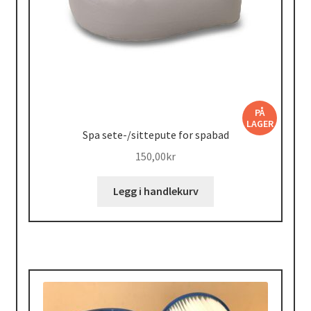
PÅ
LAGER
Spa sete-/sittepute for spabad
150,00
kr
Legg i handlekurv