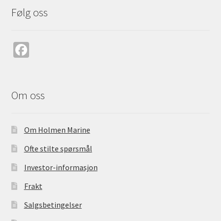
Følg oss
Fa
ce
b
o
Om oss
o
k
Om Holmen Marine
Ofte stilte spørsmål
Investor-informasjon
Frakt
Salgsbetingelser