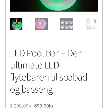
LED Pool Bar – Den
ultimate LED-
flytebaren til spabad
og basseng!
Opprinnelig
Nåværende
1 200,00
kr
699,00
kr