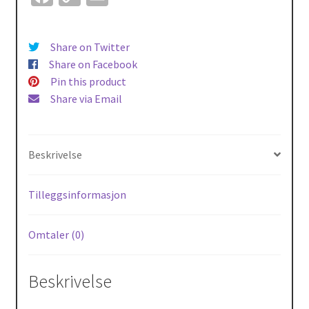
og
ce
o
m
basseng!
b
p
ai
antall
Share on Twitter
o
y
l
Share on Facebook
o
Li
Pin this product
Share via Email
k
n
k
Beskrivelse
Tilleggsinformasjon
Omtaler (0)
Beskrivelse