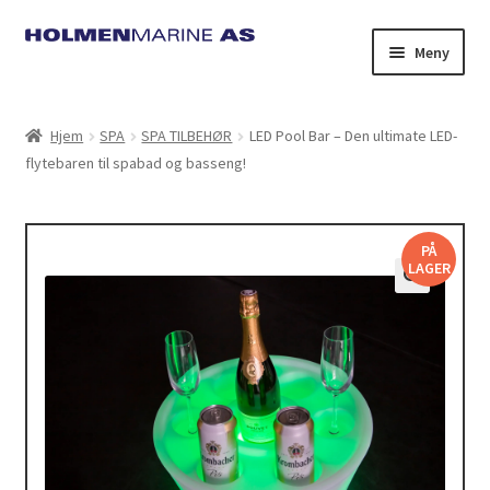
Hopp
Hopp
Meny
til
til
navigasjon
innhold
Hjem
SPA
SPA TILBEHØR
LED Pool Bar – Den ultimate LED-
flytebaren til spabad og basseng!
PÅ
LAGER