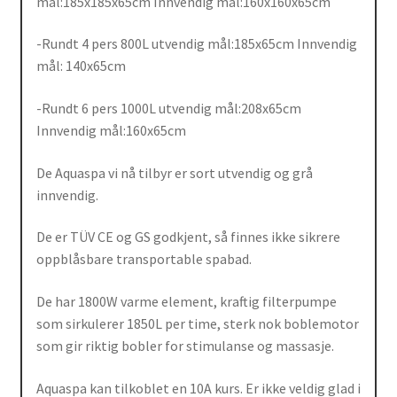
mål:185x185x65cm Innvendig mål:160x160x65cm
-Rundt 4 pers 800L utvendig mål:185x65cm Innvendig
mål: 140x65cm
-Rundt 6 pers 1000L utvendig mål:208x65cm
Innvendig mål:160x65cm
De Aquaspa vi nå tilbyr er sort utvendig og grå
innvendig.
De er TÜV CE og GS godkjent, så finnes ikke sikrere
oppblåsbare transportable spabad.
De har 1800W varme element, kraftig filterpumpe
som sirkulerer 1850L per time, sterk nok boblemotor
som gir riktig bobler for stimulanse og massasje.
Aquaspa kan tilkoblet en 10A kurs. Er ikke veldig glad i