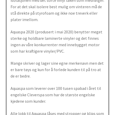
isolasjonen med det sorte vinyl laken som medfølger.
For at det skal isolere best mulig om vinteren må de
stå direkte på styrofoam og ikke noe treverk eller
plater imellom.
Aquaspa 2020 (produsert i mai 2020) benytter meget
sterke og holdbare laminerte vinyler og det finnes
ingen av våre konkurrenter med innebygget motor
som har kraftigere vinyler/PVC.
Mange skriver og lager sine egne merkenavn men det
er bare tøys og kun for å forlede kunden til på tro at
de er bedre.
Aquaspa som leverer over 100 tusen spabad i året til
engelske Cleverspa som har de største engelske
kjedene som kunder.
Alle lokk til Aquaspa låses med stropper og klips som