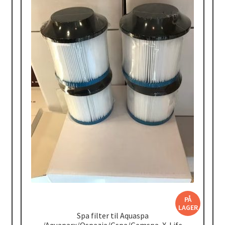
PÅ
LAGER
Spa filter til Aquaspa
/Aquaparx/Ospazia/Gspa/Gemspa, X-Life