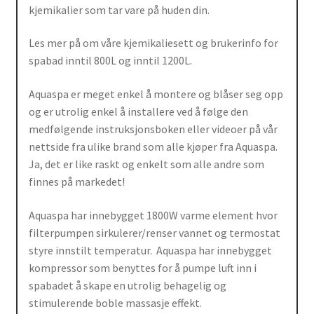
kjemikalier som tar vare på huden din.
Les mer på om våre kjemikaliesett og brukerinfo for
spabad inntil 800L og inntil 1200L.
Aquaspa er meget enkel å montere og blåser seg opp
og er utrolig enkel å installere ved å følge den
medfølgende instruksjonsboken eller videoer på vår
nettside fra ulike brand som alle kjøper fra Aquaspa.
Ja, det er like raskt og enkelt som alle andre som
finnes på markedet!
Aquaspa har innebygget 1800W varme element hvor
filterpumpen sirkulerer/renser vannet og termostat
styre innstilt temperatur. Aquaspa har innebygget
kompressor som benyttes for å pumpe luft inn i
spabadet å skape en utrolig behagelig og
stimulerende boble massasje effekt.