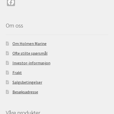
Fa
ce
b
o
Om oss
o
k
Om Holmen Marine
Ofte stilte spørsmål
Investor-informasjon
Frakt
Salgsbetingelser
Besøksadresse
Våre produkter