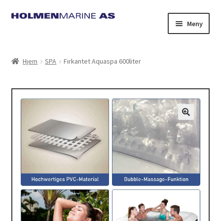
Hopp
Hopp
Meny
til
til
navigasjon
innhold
Hjem
SPA
Firkantet Aquaspa 600liter