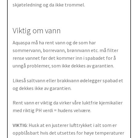
skjøteledning og da ikke trommel.
Viktig om vann
Aquaspa må ha rent vann og de som har
sommervann, borrevann, brønnvann etc. må filter
rense vannet før det kommer inn i spabadet for å
unngå problemer, som ikke dekkes av garantien.
Likeså saltvann eller brakkvann ødelegger spabad et
og dekkes ikke av garantien.
Rent vann er viktig da virker våre luktfrie kjemikalier
med riktig PH verdi = hudens velvære.
VIKTIG
: Husk at en justerer lufttrykket i alt som er
oppblåsbart hvis det utsettes for høye temperaturer