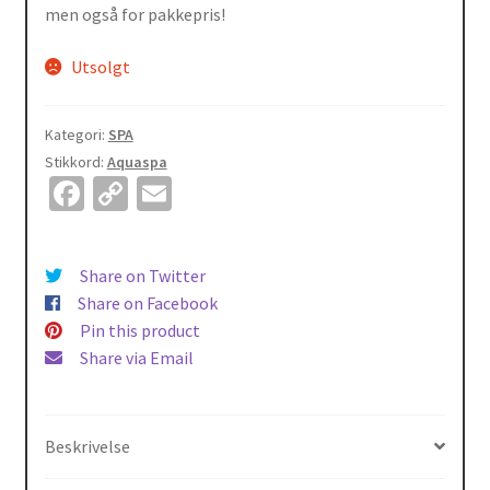
men også for pakkepris!
Utsolgt
Kategori:
SPA
Stikkord:
Aquaspa
Fa
C
E
ce
o
m
b
p
ai
Share on Twitter
o
y
l
Share on Facebook
o
Li
Pin this product
Share via Email
k
n
k
Beskrivelse