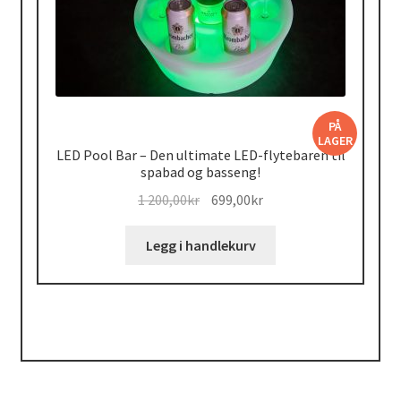
PÅ
LAGER
LED Pool Bar – Den ultimate LED-flytebaren til
spabad og basseng!
Opprinnelig
Nåværende
1 200,00
kr
699,00
kr
pris
pris
var:
er:
Legg i handlekurv
1
699,00kr.
200,00kr.