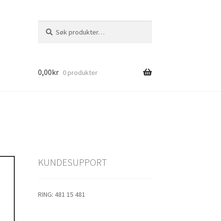
Søk
Søk
etter:
0,00
kr
0 produkter
1
s
KUNDESUPPORT
jolle
RING: 481 15 481