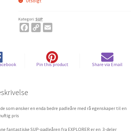
Utsolgt
Kategori:
SUP
Fa
C
E
ce
o
m
b
p
ai
o
y
l
o
Li
Facebook
Pin this product
Share via Email
k
n
k
skrivelse
 de som ønsker en enda bedre padleåre med rå egenskaper til en
nuftig pris
ne fantastiske SUP-padleåren fra EXPLORER er en 3-deler