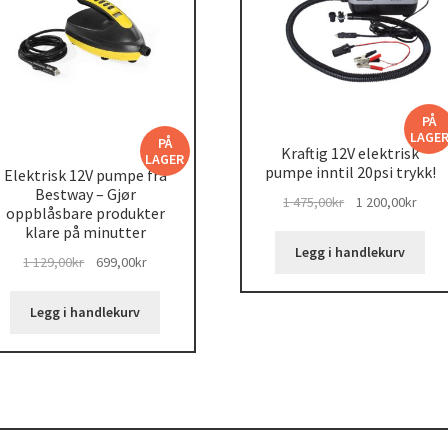
PÅ
LAGE
PÅ
Kraftig 12V elektrisk
LAGER
pumpe inntil 20psi trykk!
Elektrisk 12V pumpe fra
Bestway – Gjør
Opprinnelig
Nåvæ
1 475,00
kr
1 200,00
kr
oppblåsbare produkter
pris
pris
klare på minutter
var:
er:
Legg i handlekurv
Opprinnelig
Nåværende
1 129,00
kr
699,00
kr
1
1
pris
pris
475,00kr.
200,0
var:
er:
Legg i handlekurv
1
699,00kr.
129,00kr.