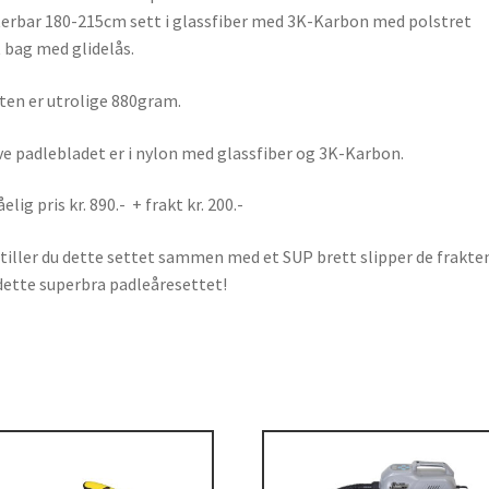
terbar 180-215cm sett i glassfiber med 3K-Karbon med polstret
t bag med glidelås.
ten er utrolige 880gram.
ve padlebladet er i nylon med glassfiber og 3K-Karbon.
elig pris kr. 890.- + frakt kr. 200.-
tiller du dette settet sammen med et SUP brett slipper de frakte
dette superbra padleåresettet!