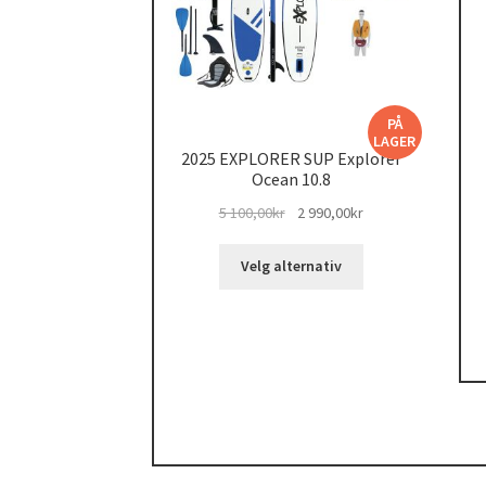
PÅ
LAGER
2025 EXPLORER SUP Explorer
Ocean 10.8
Opprinnelig
Nåværende
5 100,00
kr
2 990,00
kr
pris
pris
Dette
var:
er:
Velg alternativ
produktet
5
2
har
100,00kr.
990,00kr.
flere
varianter.
Alternativene
kan
velges
på