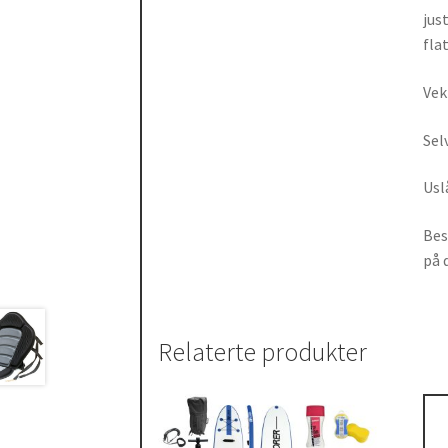
jus
fla
Vek
Sel
Uslå
Bes
på 
Relaterte produkter