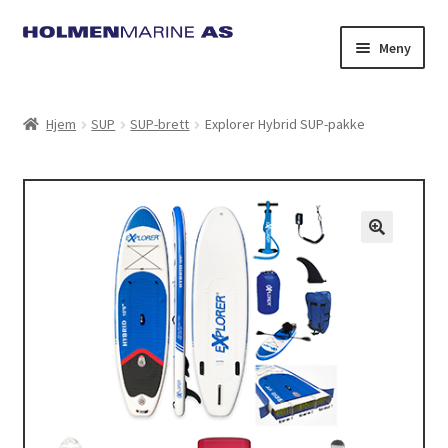
Hopp
Hopp
Meny
til
til
navigasjon
innhold
Hjem
SUP
SUP-brett
Explorer Hybrid SUP-pakke