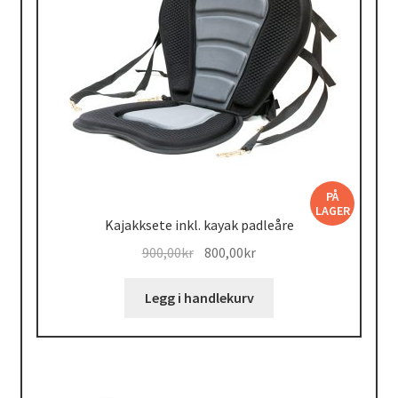
PÅ
LAGER
Kajakksete inkl. kayak padleåre
Opprinnelig
Nåværende
900,00
kr
800,00
kr
pris
pris
var:
er:
Legg i handlekurv
900,00kr.
800,00kr.