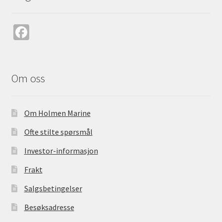
Fa
ce
b
o
Om oss
o
k
Om Holmen Marine
Ofte stilte spørsmål
Investor-informasjon
Frakt
Salgsbetingelser
Besøksadresse