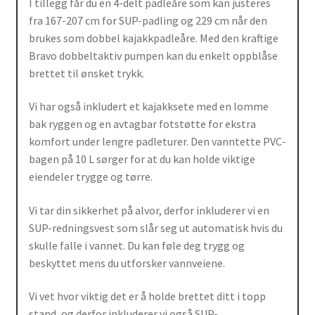
I tillegg får du en 4-delt padleåre som kan justeres
fra 167-207 cm for SUP-padling og 229 cm når den
brukes som dobbel kajakkpadleåre. Med den kraftige
Bravo dobbeltaktiv pumpen kan du enkelt oppblåse
brettet til ønsket trykk.
Vi har også inkludert et kajakksete med en lomme
bak ryggen og en avtagbar fotstøtte for ekstra
komfort under lengre padleturer. Den vanntette PVC-
bagen på 10 L sørger for at du kan holde viktige
eiendeler trygge og tørre.
Vi tar din sikkerhet på alvor, derfor inkluderer vi en
SUP-redningsvest som slår seg ut automatisk hvis du
skulle falle i vannet. Du kan føle deg trygg og
beskyttet mens du utforsker vannveiene.
Vi vet hvor viktig det er å holde brettet ditt i topp
stand, og derfor inkluderer vi også SUP-