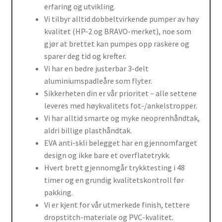
erfaring og utvikling.
Vi tilbyr alltid dobbeltvirkende pumper av høy
kvalitet (HP-2 og BRAVO-merket), noe som
gjør at brettet kan pumpes opp raskere og
sparer deg tid og krefter.
Vi har en bedre justerbar 3-delt
aluminiumspadleåre som flyter.
Sikkerheten din er vår prioritet – alle settene
leveres med høykvalitets fot-/ankelstropper.
Vi har alltid smarte og myke neoprenhåndtak,
aldri billige plasthåndtak.
EVA anti-skli belegget har en gjennomfarget
design og ikke bare et overflatetrykk.
Hvert brett gjennomgår trykktesting i 48
timer og en grundig kvalitetskontroll før
pakking.
Vi er kjent for vår utmerkede finish, tettere
dropstitch-materiale og PVC-kvalitet.