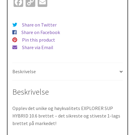
Fa
C
E
ce
o
m
b
p
ai
Share on Twitter
o
y
l
Share on Facebook
o
Li
Pin this product
Share via Email
k
n
k
Beskrivelse
Beskrivelse
Opplev det unike og høykvalitets EXPLORER SUP
HYBRID 10.6 brettet – det sikreste og stiveste 1-lags
brettet på markedet!