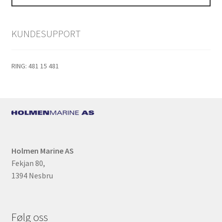
Alternativene
kan
velges
KUNDESUPPORT
på
produktsiden
RING: 481 15 481
Holmen Marine AS
Fekjan 80,
1394 Nesbru
Følg oss