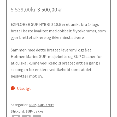
Opprinnelig
Nåværende
5 539,00
kr
3 500,00
kr
pris
pris
var:
er:
EXPLORER SUP HYBRID 10.6 er et unikt bra 1-lags
5
3
brett i beste kvalitet med dobbelt flytekammer, som
539,00kr.
500,00kr.
gjør brettet sikrere og ikke minst stivere.
Sammen med dette brettet leverer vi også et
Holmen Marine SUP-midjebelte og SUP Cleaner for
at du skal kunne vedlikehold brettet ditt en gang i
sesongen for enklere vedlikehold samt at det
beskytter mot UV.
Utsolgt
Kategorier:
SUP
,
SUP-brett
Stikkord:
SUP-pakke