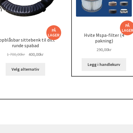
PÅ
PÅ
LAGE
Hvite Mspa-filter (4
LAGER
pblåsbar sittebenk til ditt
pakning)
runde spabad
290,00
kr
Opprinnelig
Nåværende
1 700,00
kr
400,00
kr
pris
pris
Legg i handlekurv
Dette
var:
er:
Velg alternativ
produktet
1
400,00kr.
har
700,00kr.
flere
varianter.
Alternativene
kan
velges
på