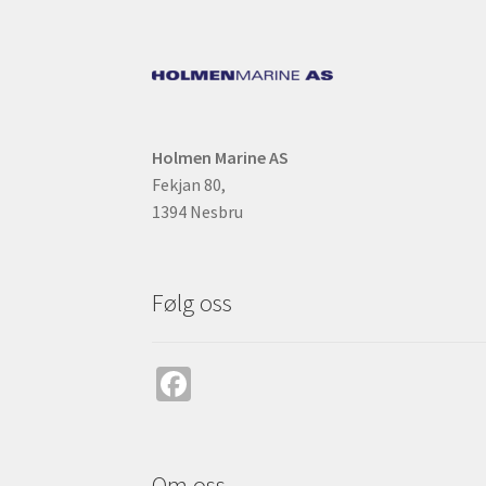
Holmen Marine AS
Fekjan 80,
1394 Nesbru
Følg oss
Fa
ce
b
Om oss