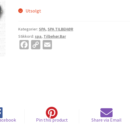
E-Trening/skole – Trener RIB
Retningslinjer for refusjon og retur
Utsolgt
odes
Sitemap
Standard salgsbetingelser og vilkår
Terms & Conditio
Kategorier:
SPA
,
SPA TILBEHØR
Stikkord:
spa
,
Tilbehør.Bar
Widgets
Wishlist
Fa
C
E
ce
o
m
b
p
ai
o
y
l
o
Li
k
n
k
Facebook
Pin this product
Share via Email