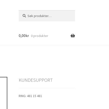
Søk
Søk
etter:
0,00
kr
0 produkter
1
s
KUNDESUPPORT
jolle
RING: 481 15 481