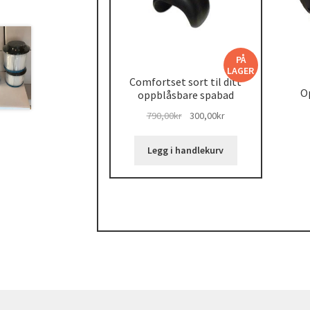
PÅ
LAGER
Comfortset sort til ditt
Op
oppblåsbare spabad
Opprinnelig
Nåværende
790,00
kr
300,00
kr
pris
pris
var:
er:
Legg i handlekurv
790,00kr.
300,00kr.