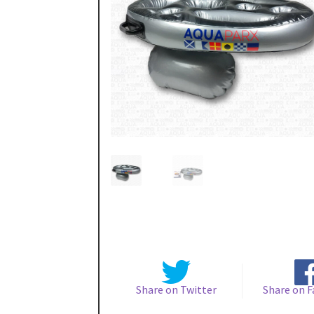
Portfolio Small Alternative
Regatta IODA – P
Sample Page
Shop
Shop
Shop Masonry
Shortc
Testimonials
Trekjelker fra Colint (VT Sport)
Share on Twitter
Share on 