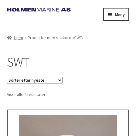
Hopp
Hopp
Meny
til
til
navigasjon
innhold
Hjem
Produkter med stikkord «SWT»
SWT
Sortert
Viser alle 4 resultater
etter
nyeste