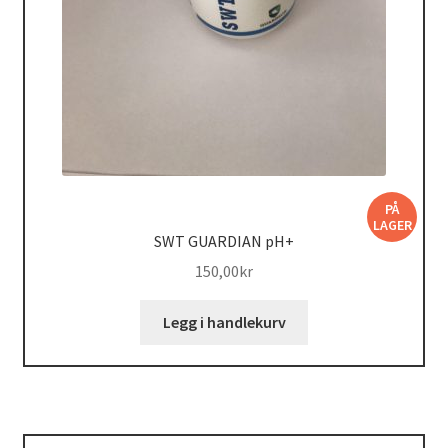
PÅ
LAGER
SWT GUARDIAN pH+
150,00
kr
Legg i handlekurv