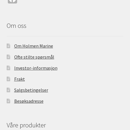
ce
b
o
Om oss
o
k
Om Holmen Marine
Ofte stilte spørsmål
Investor-informasjon
Frakt
Salgsbetingelser
Besøksadresse
Våre produkter