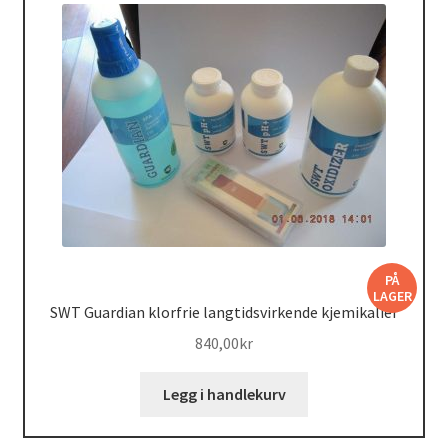
PÅ
LAGER
SWT Guardian klorfrie langtidsvirkende kjemikalier
840,00
kr
Legg i handlekurv