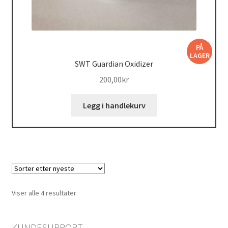
PÅ
LAGER
SWT Guardian Oxidizer
200,00
kr
Legg i handlekurv
Sortert
Viser alle 4 resultater
etter
nyeste
KUNDESUPPORT